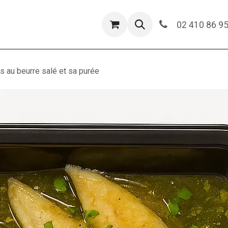
oulangerie
Sandwicherie
Boucherie
Fromageri
02 410 86 9
s au beurre salé et sa purée