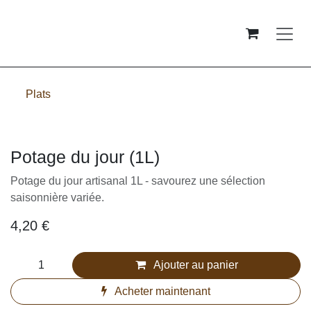
Se rendre au contenu
Plats
Potage du jour (1L)
Potage du jour artisanal 1L - savourez une sélection
saisonnière variée.
4,20
€
Ajouter au panier
Acheter maintenant