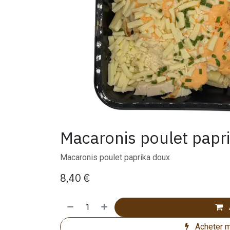
Macaronis poulet papr
Macaronis poulet paprika doux
8,40
€
Acheter m