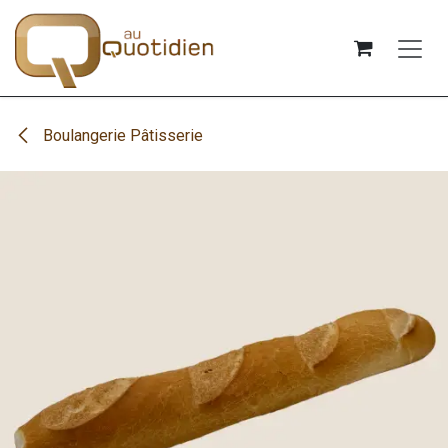
Se rendre au contenu
Boulangerie Pâtisserie