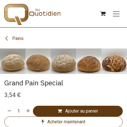
Se rendre au contenu
Pains
Grand Pain Special
3,54
€
Ajouter au panier
Acheter maintenant